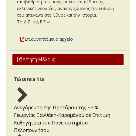
υποβάθμιση του μορφωτικού επιπέδου της
ελληνικής νεολαίας, αναλογιζόμενος την ευθύνη
του απέναντι στο Έθνος και την Ιστορία.
Το Δ.Σ. της Ε.Ε.Φ.
Επισυναπτόμενο αρχείο
Αίτηση Μέλους
Τελευταία Νέα
Αναγόρευση της Προέδρου της Ε.Ε.Φ.
Γεωργίας Ξανθάκη-Καραμάνου σε Επίτιμη
Καθηγήτρια του Πανεπιστημίου
Πελοποννήσου