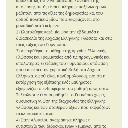
αδιαλείπτως στην Εκπαίδευση. Συνέπεια της
απόφασης αυτής είναι η πλήρης αποξένωση των
μαθητών από τις αξίες της δημοκρατίας και του
ορθού πολιτικού βίου που εκφράζονται στο
μοναδικό αυτό κείμενο.
2) Ελαττώθηκε κατά μία ώρα την εβδομάδα η
διδασκαλία της Αρχαίας Ελληνικής Γλώσσας και στις
τρεις τάξεις του Γυμνασίου.
3) Αφαιρέθηκε το μάθημα της Αρχαίας Ελληνικής
Γλώσσας και Γραμματείας από τις προαγωγικές και
απολυτήριες εξετάσεις του Γυμνασίου, απόφαση
που επιφέρει την χαριστική βολή στα Αρχαία
Ελληνικά, αφού είναι πανθομολογούμενο ότι η
κατάργηση της εξέτασης ενός μαθήματος
εξαφανίζει το ενδιαφέρον του μαθητή προς αυτό.
Τελειώνουν έτσι οι μαθητές το Γυμνάσιο χωρίς
ουσιαστική γνώση της διαχρονίας της ελληνικής
γλώσσας και των σταθερών αξιών που εκφράζουν
τα κλασσικά κείμενα.
4) Στην Α΄Λυκείου ανατράπηκε πλήρως η
αντιστοιχία των διδασκομένων κειμένων από το