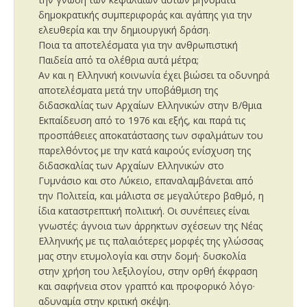
δημοκρατικής συμπεριφοράς και αγάπης για την
ελευθερία και την δημιουργική δράση.
Ποια τα αποτελέσματα για την ανθρωπιστική
Παιδεία από τα ολέθρια αυτά μέτρα;
Αν και η Ελληνική κοινωνία έχει βιώσει τα οδυνηρά
αποτελέσματα μετά την υποβάθμιση της
διδασκαλίας των Αρχαίων Ελληνικών στην Β/θμια
Εκπαίδευση από το 1976 και εξής, και παρά τις
προσπάθειες αποκατάστασης των σφαλμάτων του
παρελθόντος με την κατά καιρούς ενίσχυση της
διδασκαλίας των Αρχαίων Ελληνικών στο
Γυμνάσιο και στο Λύκειο, επαναλαμβάνεται από
την Πολιτεία, και μάλιστα σε μεγαλύτερο βαθμό, η
ίδια καταστρεπτική πολιτική. Οι συνέπειες είναι
γνωστές: άγνοια των άρρηκτων σχέσεων της Νέας
Ελληνικής με τις παλαιότερες μορφές της γλώσσας
μας στην ετυμολογία και στην δομή· δυσκολία
στην χρήση του λεξιλογίου, στην ορθή έκφραση
και σαφήνεια στον γραπτό και προφορικό λόγο·
αδυναμία στην κριτική σκέψη.