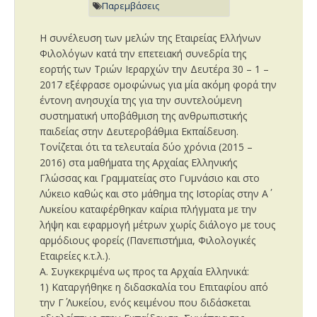
Παρεμβάσεις
Η συνέλευση των μελών της Εταιρείας Ελλήνων
Φιλολόγων κατά την επετειακή συνεδρία της
εορτής των Τριών Ιεραρχών την Δευτέρα 30 – 1 –
2017 εξέφρασε ομοφώνως για μία ακόμη φορά την
έντονη ανησυχία της για την συντελούμενη
συστηματική υποβάθμιση της ανθρωπιστικής
παιδείας στην Δευτεροβάθμια Εκπαίδευση.
Τονίζεται ότι τα τελευταία δύο χρόνια (2015 –
2016) στα μαθήματα της Αρχαίας Ελληνικής
Γλώσσας και Γραμματείας στο Γυμνάσιο και στο
Λύκειο καθώς και στο μάθημα της Ιστορίας στην Α΄
Λυκείου καταφέρθηκαν καίρια πλήγματα με την
λήψη και εφαρμογή μέτρων χωρίς διάλογο με τους
αρμόδιους φορείς (Πανεπιστήμια, Φιλολογικές
Εταιρείες κ.τ.λ.).
Α. Συγκεκριμένα ως προς τα Αρχαία Ελληνικά:
1) Καταργήθηκε η διδασκαλία του Επιταφίου από
την Γ΄ Λυκείου, ενός κειμένου που διδάσκεται