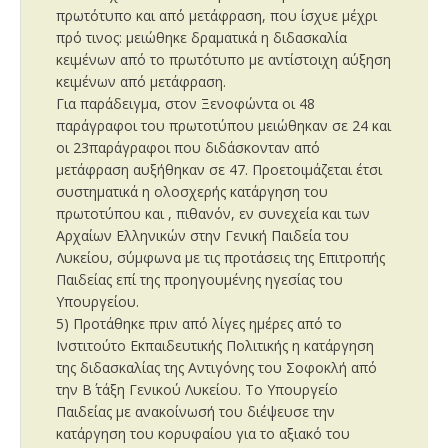
πρωτότυπο και από μετάφραση, που ίσχυε μέχρι
πρό τινος: μειώθηκε δραματικά η διδασκαλία
κειμένων από το πρωτότυπο με αντίστοιχη αύξηση
κειμένων από μετάφραση.
Για παράδειγμα, στον Ξενοφώντα οι 48
παράγραφοι του πρωτοτύπου μειώθηκαν σε 24 και
οι 23παράγραφοι που διδάσκονταν από
μετάφραση αυξήθηκαν σε 47. Προετοιμάζεται έτσι
συστηματικά η ολοσχερής κατάργηση του
πρωτοτύπου και , πιθανόν, εν συνεχεία και των
Αρχαίων Ελληνικών στην Γενική Παιδεία του
Λυκείου, σύμφωνα με τις προτάσεις της Επιτροπής
Παιδείας επί της προηγουμένης ηγεσίας του
Υπουργείου.
5) Προτάθηκε πριν από λίγες ημέρες από το
Ινστιτούτο Εκπαιδευτικής Πολιτικής η κατάργηση
της διδασκαλίας της Αντιγόνης του Σοφοκλή από
την Β΄ τάξη Γενικού Λυκείου. Το Υπουργείο
Παιδείας με ανακοίνωσή του διέψευσε την
κατάργηση του κορυφαίου για το αξιακό του