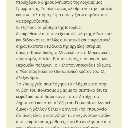
περιεχόμενο δημιουργήματος της Αρχαίας μας
Γραμματείας. Τα άλλα όμως ολέθρια για την παιδεία
και τον πολιτισμό μέτρα συνεχίζουν απρόσκοπτα
να εφαρμόζονται.
Β. Ως προς το μάθημα της Ιστορίας:
Αφαιρέθηκαν από την εξεταστέα ύλη της Α΄ Λυκείου
και διδάσκονται απλώς συνοπτικά και επιφανειακά
σημαντικότατα κεφάλαια της αρχαίας Ιστορίας,
όπως ο Κυκλαδικός, ο Μινωικός και ο Μυκηναϊκός
πολιτισμός, ο Α΄ και Β΄ Αποικισμός, η σημασία των
Περσικών πολέμων, ο Πελοποννησιακός Πόλεμος,
ο Φίλιππος Β΄ και το Οικουμενικό κράτος του Μ.
Αλεξάνδρου.
Το Υπουργείο αιτιολόγησε το πλήγμα αυτό στην
γνώση του πολιτισμού μας με το σκεπτικό ότι τα
κεφάλαια αυτά διδάσκονται στην Δ΄ τάξη του
Δημοτικού και στην Α΄ τάξη του Γυμνασίου! Αγνοεί
όμως - ή μάλλον θέλει να αγνοεί - το Υπουργείο
ότι άλλη είναι η κατανόηση των γεγονότων αυτών
από ωριμότερους μαθητές, που θα αντλήσουν από
την γνώση των κεφαλαίων αυτών μηνύματα