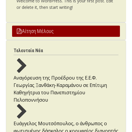
Welcome to WordPress. This is your first post. Edit
or delete it, then start writing!
Αίτηση Μέλους
Τελευταία Νέα
Αναγόρευση της Προέδρου της Ε.Ε.Φ.
Γεωργίας Ξανθάκη-Καραμάνου σε Επίτιμη
Καθηγήτρια του Πανεπιστημίου
Πελοποννήσου
Ευάγγελος Μουτσόπουλος, ο άνθρωπος ο
φωτισμένος δάσκαλος ο κορυφαίος διανοητής